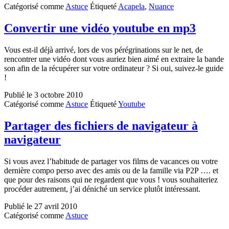
Catégorisé comme
Astuce
Étiqueté
Acapela
,
Nuance
sous
Windows
7
Convertir une vidéo youtube en mp3
version
64-
Vous est-il déjà arrivé, lors de vos pérégrinations sur le net, de
bit
rencontrer une vidéo dont vous auriez bien aimé en extraire la bande
son afin de la récupérer sur votre ordinateur ? Si oui, suivez-le guide
!
Publié le
3 octobre 2010
Catégorisé comme
Astuce
Étiqueté
Youtube
Partager des fichiers de navigateur à
navigateur
Si vous avez l’habitude de partager vos films de vacances ou votre
dernière compo perso avec des amis ou de la famille via P2P …. et
que pour des raisons qui ne regardent que vous ! vous souhaiteriez
procéder autrement, j’ai déniché un service plutôt intéressant.
Publié le
27 avril 2010
Catégorisé comme
Astuce