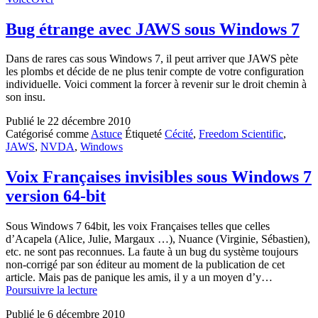
Bug étrange avec JAWS sous Windows 7
Dans de rares cas sous Windows 7, il peut arriver que JAWS pète
les plombs et décide de ne plus tenir compte de votre configuration
individuelle. Voici comment la forcer à revenir sur le droit chemin à
son insu.
Publié le
22 décembre 2010
Catégorisé comme
Astuce
Étiqueté
Cécité
,
Freedom Scientific
,
JAWS
,
NVDA
,
Windows
Voix Françaises invisibles sous Windows 7
version 64-bit
Sous Windows 7 64bit, les voix Françaises telles que celles
d’Acapela (Alice, Julie, Margaux …), Nuance (Virginie, Sébastien),
etc. ne sont pas reconnues. La faute à un bug du système toujours
non-corrigé par son éditeur au moment de la publication de cet
article. Mais pas de panique les amis, il y a un moyen d’y…
Voix
Poursuivre la lecture
Françaises
Publié le
6 décembre 2010
invisibles