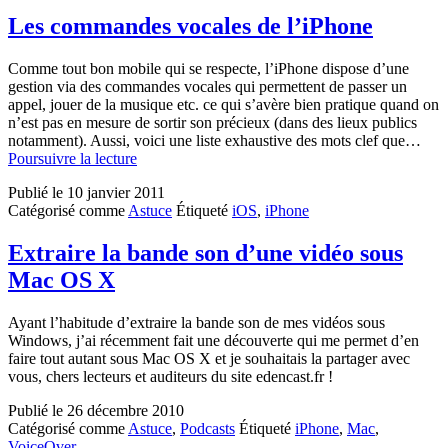
Les commandes vocales de l’iPhone
Comme tout bon mobile qui se respecte, l’iPhone dispose d’une
gestion via des commandes vocales qui permettent de passer un
appel, jouer de la musique etc. ce qui s’avère bien pratique quand on
n’est pas en mesure de sortir son précieux (dans des lieux publics
notamment). Aussi, voici une liste exhaustive des mots clef que…
Les
Poursuivre la lecture
commandes
Publié le
10 janvier 2011
vocales
Catégorisé comme
Astuce
Étiqueté
iOS
,
iPhone
de
l’iPhone
Extraire la bande son d’une vidéo sous
Mac OS X
Ayant l’habitude d’extraire la bande son de mes vidéos sous
Windows, j’ai récemment fait une découverte qui me permet d’en
faire tout autant sous Mac OS X et je souhaitais la partager avec
vous, chers lecteurs et auditeurs du site edencast.fr !
Publié le
26 décembre 2010
Catégorisé comme
Astuce
,
Podcasts
Étiqueté
iPhone
,
Mac
,
VoiceOver