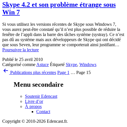
Skype 4.2 et son problème étrange sous
Win 7
Si vous utilisez les versions récentes de Skype sous Windows 7,
vous aurez peut-être constaté qu’il n’est plus possible de réduire la
fenêtre de l’appli dans la barre des tâches système (systray). Ce n’est
pas dû au système mais aux développeurs de Skype qui ont décidé
que sous Seven, leur programme se comporterait ainsi justifiant…
Skype
Poursuivre la lecture
4.2
Publié le
25 avril 2010
et
Catégorisé comme
Astuce
Étiqueté
Skype
,
Windows
son
Pagination
problème
Publications
plus récentes
Page 1
…
Page 15
étrange
des
sous
Menu secondaire
publications
Win
7
Soutenir Edencast
Livre d’or
À propos
Contact
Copyright © 2010-2026 Edencast.fr.