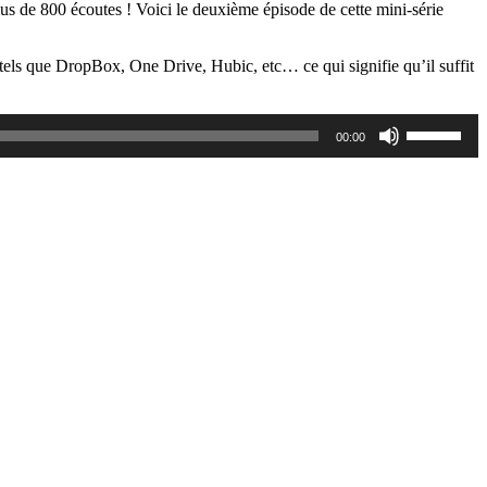
plus de 800 écoutes ! Voici le deuxième épisode de cette mini-série
 tels que DropBox, One Drive, Hubic, etc… ce qui signifie qu’il suffit
Utilisez
00:00
les
flèches
haut/bas
pour
augmente
ou
diminuer
le
volume.