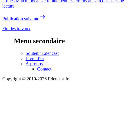
iTunes Match : localiser rapidement les erreurs au sein des listes de
l’article
lecture
Publication suivante
Fin des travaux
Menu secondaire
Soutenir Edencast
Livre d’or
À propos
Contact
Copyright © 2010-2026 Edencast.fr.