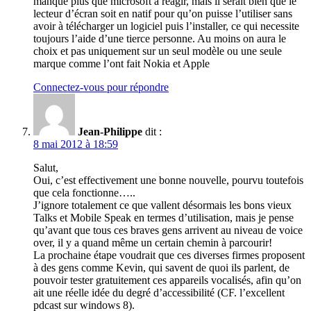
manque plus que microsoft à réagir, mais il serait bien que le
lecteur d’écran soit en natif pour qu’on puisse l’utiliser sans
avoir à télécharger un logiciel puis l’installer, ce qui necessite
toujours l’aide d’une tierce personne. Au moins on aura le
choix et pas uniquement sur un seul modèle ou une seule
marque comme l’ont fait Nokia et Apple
Connectez-vous pour répondre
Jean-Philippe
dit :
8 mai 2012 à 18:59
Salut,
Oui, c’est effectivement une bonne nouvelle, pourvu toutefois
que cela fonctionne…..
J’ignore totalement ce que vallent désormais les bons vieux
Talks et Mobile Speak en termes d’utilisation, mais je pense
qu’avant que tous ces braves gens arrivent au niveau de voice
over, il y a quand même un certain chemin à parcourir!
La prochaine étape voudrait que ces diverses firmes proposent
à des gens comme Kevin, qui savent de quoi ils parlent, de
pouvoir tester gratuitement ces appareils vocalisés, afin qu’on
ait une réelle idée du degré d’accessibilité (CF. l’excellent
pdcast sur windows 8).