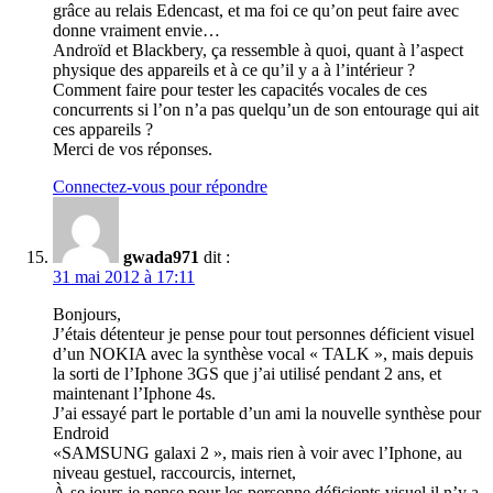
grâce au relais Edencast, et ma foi ce qu’on peut faire avec
donne vraiment envie…
Androïd et Blackbery, ça ressemble à quoi, quant à l’aspect
physique des appareils et à ce qu’il y a à l’intérieur ?
Comment faire pour tester les capacités vocales de ces
concurrents si l’on n’a pas quelqu’un de son entourage qui ait
ces appareils ?
Merci de vos réponses.
Connectez-vous pour répondre
gwada971
dit :
31 mai 2012 à 17:11
Bonjours,
J’étais détenteur je pense pour tout personnes déficient visuel
d’un NOKIA avec la synthèse vocal « TALK », mais depuis
la sorti de l’Iphone 3GS que j’ai utilisé pendant 2 ans, et
maintenant l’Iphone 4s.
J’ai essayé part le portable d’un ami la nouvelle synthèse pour
Endroid
«SAMSUNG galaxi 2 », mais rien à voir avec l’Iphone, au
niveau gestuel, raccourcis, internet,
À se jours je pense pour les personne déficients visuel il n’y a