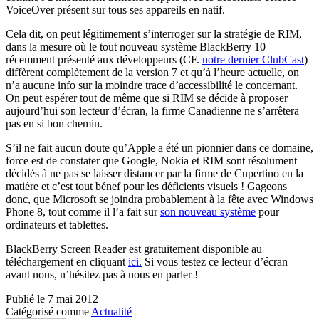
VoiceOver présent sur tous ses appareils en natif.
Cela dit, on peut légitimement s’interroger sur la stratégie de RIM,
dans la mesure où le tout nouveau système BlackBerry 10
récemment présenté aux développeurs (CF.
notre dernier ClubCast
)
diffèrent complètement de la version 7 et qu’à l’heure actuelle, on
n’a aucune info sur la moindre trace d’accessibilité le concernant.
On peut espérer tout de même que si RIM se décide à proposer
aujourd’hui son lecteur d’écran, la firme Canadienne ne s’arrêtera
pas en si bon chemin.
S’il ne fait aucun doute qu’Apple a été un pionnier dans ce domaine,
force est de constater que Google, Nokia et RIM sont résolument
décidés à ne pas se laisser distancer par la firme de Cupertino en la
matière et c’est tout bénef pour les déficients visuels ! Gageons
donc, que Microsoft se joindra probablement à la fête avec Windows
Phone 8, tout comme il l’a fait sur
son nouveau système
pour
ordinateurs et tablettes.
BlackBerry Screen Reader est gratuitement disponible au
téléchargement en cliquant
ici.
Si vous testez ce lecteur d’écran
avant nous, n’hésitez pas à nous en parler !
Publié le
7 mai 2012
Catégorisé comme
Actualité