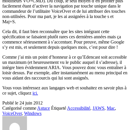
modifieurs VO+CMD). Du coup, le seul moyen d’en profiter plus
facilement étant d’activer la navigation par touche unique dans le
commandeur de l’utilitaire VoiceOver et de lui attribuer des touches
non-utilisées. Pour ma part, je les ai assignées à la touche s et
Maj+S.
Cela dit, il faut bien reconnaître que les sites intégrant cette
spécification se faisaient plutôt rares ces dernières années mais ça
commence sérieusement à s’accentuer. Pour preuve, même Google
s’y est mis, et seulement depuis quelques mois, c’est pour dire !
Comme j’ai mis un point d’honneur à ce qu’Edencast soit accessible
un maximum (et heureusement vu le public auquel il s’adresse), il
intègre bien évidemment ARIA. Vous pouvez donc vous entraîner à
loisir dessus. Par exemple, aller instantanément au menu principal en
vous aidant des raccourcis qui lui sont assignés.
Vous vous intéressez aux langages web et souhaitez en savoir plus à
ce sujet, cliquez
ici.
Publié le
24 juin 2012
Catégorisé comme
Astuce
Étiqueté
Accessibilité
,
JAWS
,
Mac
,
VoiceOver
,
Windows