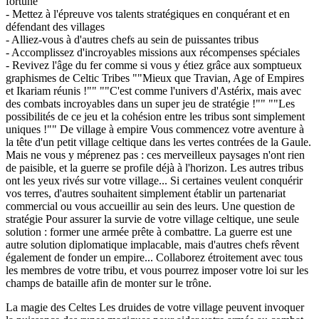
fortune
- Mettez à l'épreuve vos talents stratégiques en conquérant et en
défendant des villages
- Alliez-vous à d'autres chefs au sein de puissantes tribus
- Accomplissez d'incroyables missions aux récompenses spéciales
- Revivez l'âge du fer comme si vous y étiez grâce aux somptueux
graphismes de Celtic Tribes ""Mieux que Travian, Age of Empires
et Ikariam réunis !"" ""C'est comme l'univers d'Astérix, mais avec
des combats incroyables dans un super jeu de stratégie !"" ""Les
possibilités de ce jeu et la cohésion entre les tribus sont simplement
uniques !"" De village à empire Vous commencez votre aventure à
la tête d'un petit village celtique dans les vertes contrées de la Gaule.
Mais ne vous y méprenez pas : ces merveilleux paysages n'ont rien
de paisible, et la guerre se profile déjà à l'horizon. Les autres tribus
ont les yeux rivés sur votre village... Si certaines veulent conquérir
vos terres, d'autres souhaitent simplement établir un partenariat
commercial ou vous accueillir au sein des leurs. Une question de
stratégie Pour assurer la survie de votre village celtique, une seule
solution : former une armée prête à combattre. La guerre est une
autre solution diplomatique implacable, mais d'autres chefs rêvent
également de fonder un empire... Collaborez étroitement avec tous
les membres de votre tribu, et vous pourrez imposer votre loi sur les
champs de bataille afin de monter sur le trône.
La magie des Celtes Les druides de votre village peuvent invoquer