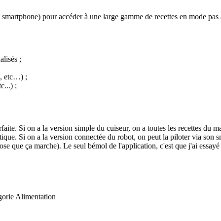
martphone) pour accéder à une large gamme de recettes en mode pas à pa
lisés ;
, etc…) ;
...) ;
te. Si on a la version simple du cuiseur, on a toutes les recettes du man
ue. Si on a la version connectée du robot, on peut la piloter via son smar
ose que ça marche). Le seul bémol de l'application, c'est que j'ai essayé
égorie Alimentation