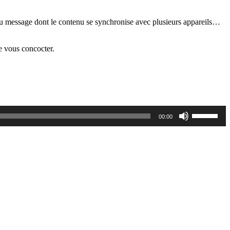
 ou message dont le contenu se synchronise avec plusieurs appareils…
de vous concocter.
Utilisez
00:00
les
flèches
haut/bas
pour
augmente
ou
diminuer
le
volume.