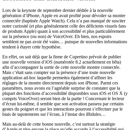
Lors de la keynote de septembre dernier dédiée à la nouvelle
génération d’iPhone, Apple en avait profité pour dévoiler sa montre
connectée (baptisée Apple Watch). Cela n’a pas manqué de susciter
notre curiosité (et plus généralement celle des déficients visuels fans
de produits Apple) quant à son accessibilité et plus particulièrement
sur la présence (ou non) de VoiceOver. Eh bien, nos espoirs
semblent ne pas avoir été vains…
puisque de nouvelles informations
tendent à étayer cette hypothèse.
En effet, on sait déjà que la firme de Cupertino prévoit de publier
une nouvelle version d’iOS (numérotée 8.2 actuellement en bêta)
afin d’accompagner la sortie de cette nouvelle montre connectée.
Mais c’était sans compter sur la présence d’une toute nouvelle
application ad-hoc laquelle permettra également d’affiner les
réglages de la montre directement depuis son iPhone. Parmi ces
paramètres, nous avons eu l’agréable surprise de constater que la
plupart des fonctions d’accessibilité disponibles sous iOS et OS X (y
compris VoiceOver) seront bien de la partie ! Concernant le lecteur
d’écran lui-même, il semble que son activation passera par certains
gestes du poignet et que les interactions pourront s’effectuer par le
biais de tapotements sur l’écran, à l’instar des iBidules…
Mais au-delà de cette bonne nouvelle, c’est surtout la stratégie
d’Apple et plus encore la place qu’elle accorde à l’accessibilité qui