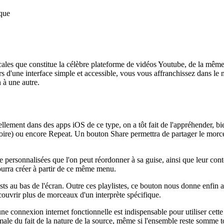
ique
les que constitue la célèbre plateforme de vidéos Youtube, de la même 
vers d'une interface simple et accessible, vous vous affranchissez dans l
 à une autre.
ellement dans des apps iOS de ce type, on a tôt fait de l'appréhender, bie
toire) ou encore Repeat. Un bouton Share permettra de partager le morce
e personnalisées que l'on peut réordonner à sa guise, ainsi que leur co
pourra créer à partir de ce même menu.
ists au bas de l'écran. Outre ces playlistes, ce bouton nous donne enfin
couvrir plus de morceaux d'un interprète spécifique.
ne connexion internet fonctionnelle est indispensable pour utiliser cet
male du fait de la nature de la source, même si l'ensemble reste somme t