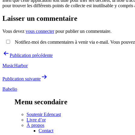
Bien que cette application soit utile pour trier ses déchets, la note d'
pour trouver les différents points de collecte est inutilisable y compri
Laisser un commentaire
Vous devez
vous connecter
pour publier un commentaire.
Notifiez-moi des commentaires à venir via e-mail. Vous pouvez
Navigation
Publication précédente
de
MusicHarbor
l’article
Publication suivante
Babelio
Menu secondaire
Soutenir Edencast
Livre d’or
À propos
Contact