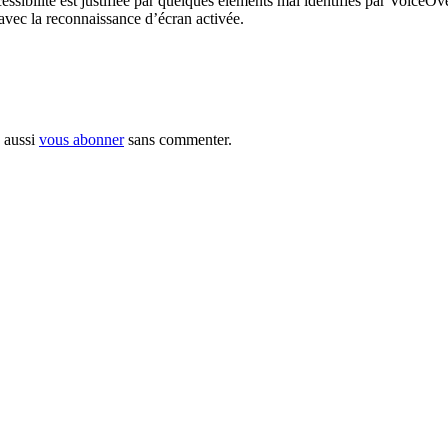
accessibilité est justifiée par quelques éléments mal identifiés par Voice
s avec la reconnaissance d’écran activée.
 aussi
vous abonner
sans commenter.