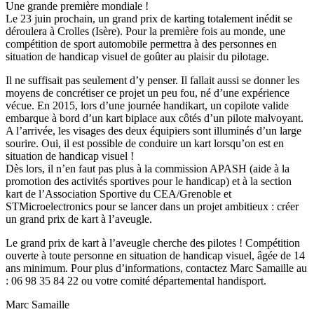
Une grande première mondiale !
Le 23 juin prochain, un grand prix de karting totalement inédit se
déroulera à Crolles (Isère). Pour la première fois au monde, une
compétition de sport automobile permettra à des personnes en
situation de handicap visuel de goûter au plaisir du pilotage.
Il ne suffisait pas seulement d’y penser. Il fallait aussi se donner les
moyens de concrétiser ce projet un peu fou, né d’une expérience
vécue. En 2015, lors d’une journée handikart, un copilote valide
embarque à bord d’un kart biplace aux côtés d’un pilote malvoyant.
A l’arrivée, les visages des deux équipiers sont illuminés d’un large
sourire. Oui, il est possible de conduire un kart lorsqu’on est en
situation de handicap visuel !
Dès lors, il n’en faut pas plus à la commission APASH (aide à la
promotion des activités sportives pour le handicap) et à la section
kart de l’Association Sportive du CEA/Grenoble et
STMicroelectronics pour se lancer dans un projet ambitieux : créer
un grand prix de kart à l’aveugle.
Le grand prix de kart à l’aveugle cherche des pilotes ! Compétition
ouverte à toute personne en situation de handicap visuel, âgée de 14
ans minimum. Pour plus d’informations, contactez Marc Samaille au
: 06 98 35 84 22 ou votre comité départemental handisport.
Marc Samaille