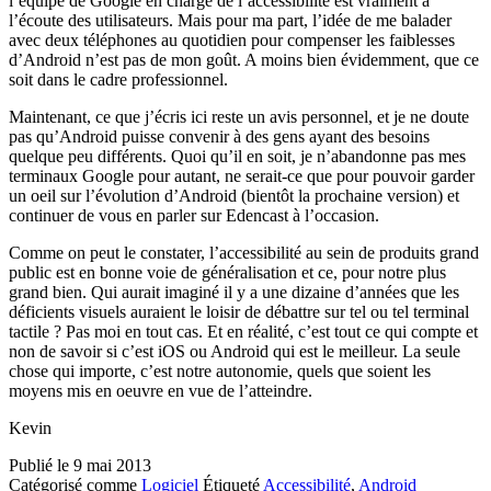
l’équipe de Google en charge de l’accessibilité est vraiment à
l’écoute des utilisateurs. Mais pour ma part, l’idée de me balader
avec deux téléphones au quotidien pour compenser les faiblesses
d’Android n’est pas de mon goût. A moins bien évidemment, que ce
soit dans le cadre professionnel.
Maintenant, ce que j’écris ici reste un avis personnel, et je ne doute
pas qu’Android puisse convenir à des gens ayant des besoins
quelque peu différents. Quoi qu’il en soit, je n’abandonne pas mes
terminaux Google pour autant, ne serait-ce que pour pouvoir garder
un oeil sur l’évolution d’Android (bientôt la prochaine version) et
continuer de vous en parler sur Edencast à l’occasion.
Comme on peut le constater, l’accessibilité au sein de produits grand
public est en bonne voie de généralisation et ce, pour notre plus
grand bien. Qui aurait imaginé il y a une dizaine d’années que les
déficients visuels auraient le loisir de débattre sur tel ou tel terminal
tactile ? Pas moi en tout cas. Et en réalité, c’est tout ce qui compte et
non de savoir si c’est iOS ou Android qui est le meilleur. La seule
chose qui importe, c’est notre autonomie, quels que soient les
moyens mis en oeuvre en vue de l’atteindre.
Kevin
Publié le
9 mai 2013
Catégorisé comme
Logiciel
Étiqueté
Accessibilité
,
Android