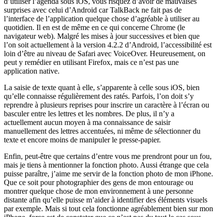
d’utiliser l’agenda sous iOS, vous risquez d’avoir de mauvaises
surprises avec celui d’Android car TalkBack ne fait pas de
l’interface de l’application quelque chose d’agréable à utiliser au
quotidien. Il en est de même en ce qui concerne Chrome (le
navigateur web). Malgré les mises à jour successives et bien que
l’on soit actuellement à la version 4.2.2 d’Android, l’accessibilité est
loin d’être au niveau de Safari avec VoiceOver. Heureusement, on
peut y remédier en utilisant Firefox, mais ce n’est pas une
application native.
La saisie de texte quant à elle, s’apparente à celle sous iOS, bien
qu’elle connaisse régulièrement des ratés. Parfois, l’on doit s’y
reprendre à plusieurs reprises pour inscrire un caractère à l’écran ou
basculer entre les lettres et les nombres. De plus, il n’y a
actuellement aucun moyen à ma connaissance de saisir
manuellement des lettres accentuées, ni même de sélectionner du
texte et encore moins de manipuler le presse-papier.
Enfin, peut-être que certains d’entre vous me prendront pour un fou,
mais je tiens à mentionner la fonction photo. Aussi étrange que cela
puisse paraître, j’aime me servir de la fonction photo de mon iPhone.
Que ce soit pour photographier des gens de mon entourage ou
montrer quelque chose de mon environnement à une personne
distante afin qu’elle puisse m’aider à identifier des éléments visuels
par exemple. Mais si tout cela fonctionne agréablement bien sur mon