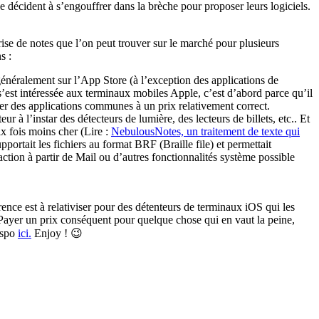
e décident à s’engouffrer dans la brèche pour proposer leurs logiciels.
ise de notes que l’on peut trouver sur le marché pour plusieurs
s :
 généralement sur l’App Store (à l’exception des applications de
 s’est intéressée aux terminaux mobiles Apple, c’est d’abord parce qu’il
iter des applications communes à un prix relativement correct.
 à l’instar des détecteurs de lumière, des lecteurs de billets, etc.. Et
ix fois moins cher (Lire :
NebulousNotes, un traitement de texte qui
portait les fichiers au format BRF (Braille file) et permettait
raction à partir de Mail ou d’autres fonctionnalités système possible
ence est à relativiser pour des détenteurs de terminaux iOS qui les
 Payer un prix conséquent pour quelque chose qui en vaut la peine,
ispo
ici.
Enjoy ! 😉