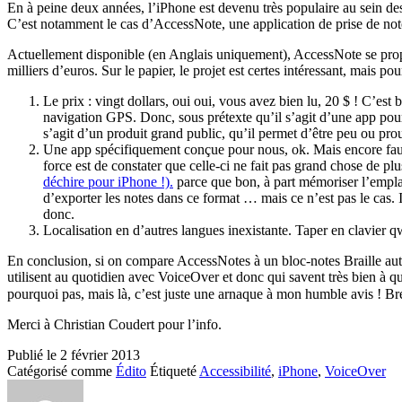
En à peine deux années, l’iPhone est devenu très populaire au sein des 
C’est notamment le cas d’AccessNote, une application de prise de no
Actuellement disponible (en Anglais uniquement), AccessNote se propos
milliers d’euros. Sur le papier, le projet est certes intéressant, mais po
Le prix : vingt dollars, oui oui, vous avez bien lu, 20 $ ! C’est
navigation GPS. Donc, sous prétexte qu’il s’agit d’une app pour l
s’agit d’un produit grand public, qu’il permet d’être peu ou pro
Une app spécifiquement conçue pour nous, ok. Mais encore faut-il 
force est de constater que celle-ci ne fait pas grand chose de p
déchire pour iPhone !).
parce que bon, à part mémoriser l’emplace
d’exporter les notes dans ce format … mais ce n’est pas le cas. Il
donc.
Localisation en d’autres langues inexistante. Taper en clavier
En conclusion, si on compare AccessNotes à un bloc-notes Braille auton
utilisent au quotidien avec VoiceOver et donc qui savent très bien à 
pourquoi pas, mais là, c’est juste une arnaque à mon humble avis ! Bre
Merci à Christian Coudert pour l’info.
Publié le
2 février 2013
Catégorisé comme
Édito
Étiqueté
Accessibilité
,
iPhone
,
VoiceOver