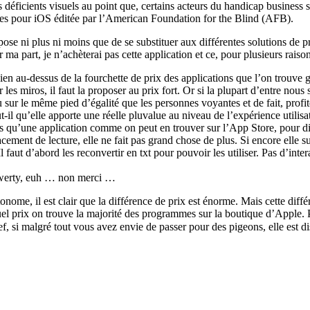
déficients visuels au point que, certains acteurs du handicap business s
tes pour iOS éditée par l’American Foundation for the Blind (AFB).
e ni plus ni moins que de se substituer aux différentes solutions de pr
ur ma part, je n’achèterai pas cette application et ce, pour plusieurs raison
 bien au-dessus de la fourchette de prix des applications que l’on trouve
es miros, il faut la proposer au prix fort. Or si la plupart d’entre nous
u sur le même pied d’égalité que les personnes voyantes et de fait, prof
qu’elle apporte une réelle pluvalue au niveau de l’expérience utilisateur
lus qu’une application comme on peut en trouver sur l’App Store, pour d
ment de lecture, elle ne fait pas grand chose de plus. Si encore elle sup
 faut d’abord les reconvertir en txt pour pouvoir les utiliser. Pas d’inte
 qwerty, euh … non merci …
ome, il est clair que la différence de prix est énorme. Mais cette différ
quel prix on trouve la majorité des programmes sur la boutique d’Apple.
f, si malgré tout vous avez envie de passer pour des pigeons, elle est d